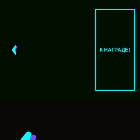
К НАГРАДЕ!