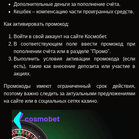
Дополнительные деньги за пополнение счёта.
Кешбек – компенсацию части проигранных средств.
Как активировать промокод:
Войти в свой аккаунт на сайте Космобет.
В соответствующем поле ввести промокод при
пополнении счёта или в разделе "Промо".
Выполнить условия активации промокода (если
есть), такие как внесение депозита или участие в
акциях.
Промокоды имеют ограниченный срок действия,
поэтому важно следить за актуальными предложениями
на сайте или в социальных сетях казино.